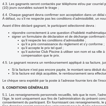
4.3. Les gagnants seront contactés par téléphone et/ou par courriel 
(10) jours ouvrables suivant le tirage ;
4.4. Chaque gagnant devra confirmer son acceptation dans un délai de
À défaut, ou s’il ne respecte pas les conditions d’admissibilité, un no
Avant d’être déclaré gagnant, le participant sélectionné devra :
répondre correctement à une question d’habileté mathématiqu
signer un formulaire de déclaration et de décharge confirman
qu’il respecte les conditions d’admissibilité ;
qu’il a pris connaissance du règlement et s’y conforme ;
qu’il accepte le prix tel quel ;
qu’il autorise Club Piscine à utiliser son nom et sa ville 
compensation que le prix.
4.5. Le gagnant recevra un remboursement appliqué à sa facture, ju
Si la facture n’est pas encore payée, le montant sera déduit du
Si la facture est déjà acquittée, le remboursement sera effec
Le chèque sera expédié par la poste à l’adresse fournie lors de l’insc
5. CONDITIONS GÉNÉRALES
5.1. Les renseignements personnels recueillis, tels que le nom, l’adr
l’âge, le sont uniquement aux fins de l’administration du présent conco
consentement du participant. En fournissant ces renseignements, le par