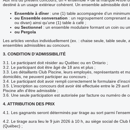
Aux fins du présent concours, un « ensemble » de la marque Artovi
destiné à un usage extérieur cohérent. Un ensemble admissible doit 
Ensemble à dîner
: une (1) table accompagnée d’un minimum 
ou Ensemble conversation
: un regroupement comprenant au 
ou divan) ainsi qu’une (1) table à café ;
ou Sectionnel
: un ensemble modulaire formant un coin ou une
ou Pergola
Les articles vendus individuellement (ex. : chaise seule, table seul
ensembles admissibles au concours.
3. CONDITION D’ADMISSIBILITÉ
3.1. Le participant doit résider au Québec ou en Ontario ;
3.2. Le participant doit être âgé de 18 ans et plus ;
3.3. Les détaillants Club Piscine, leurs employés, représentants et ma
domiciliés, ne peuvent participer au concours ;
3.4. Le participant doit avoir rempli correctement le formulaire d’inscri
3.5. L’inscription au concours doit avoir été effectuée entre le 29 avril
Piscine afin d’être admissible ;
3.6. Une seule participation est autorisée par facture ou numéro d
4. ATTRIBUTION DES PRIX
4.1. Les gagnants seront déterminés par tirage au sort parmi l’ensemb
4.2. Le tirage aura lieu le 9 juin 2026 à 10 h, au siège social de Club
(Québec) ;