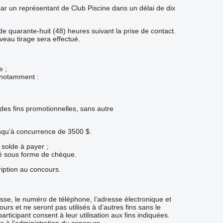
par un représentant de Club Piscine dans un délai de dix
 quarante-huit (48) heures suivant la prise de contact.
uveau tirage sera effectué.
e ;
t notamment :
à des fins promotionnelles, sans autre
squ’à concurrence de 3500 $.
 solde à payer ;
tué sous forme de chèque.
ription au concours.
esse, le numéro de téléphone, l’adresse électronique et
urs et ne seront pas utilisés à d’autres fins sans le
ticipant consent à leur utilisation aux fins indiquées.