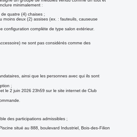
 désigne un groupe de meubles vendu comme un tout et
inclure minimalement :
de quatre (4) chaises ;
moins deux (2) assises (ex. : fauteuils, causeuse
 configuration complète de type salon extérieur.
e, accessoire) ne sont pas considérés comme des
ndataires, ainsi que les personnes avec qui ils sont
ption ;
 et le 2 juin 2026 23h59 sur le site internet de Club
e commande.
le des participations admissibles ;
 Piscine situé au 888, boulevard Industriel, Bois-des-Filion